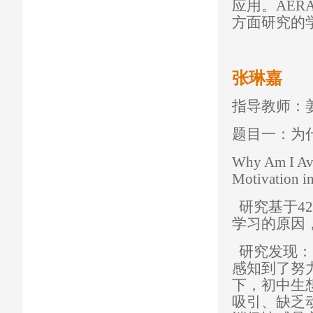
应用。
AER
方面研究的
张琳嘉
指导教师：
题目一：为
Why Am I Avo
Motivation i
研究基于
42
学习的原因
研究发现：
感知到了努
下，初中生
吸引、缺乏