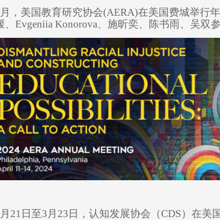
月，美国教育研究协会
(
AERA
)
在美国费城举行
媛、
Evgeniia Konorova
、施昕奕、陈书雨、吴双
月
21
日至
3
月
23
日，认知发展协会（
CDS
）在美