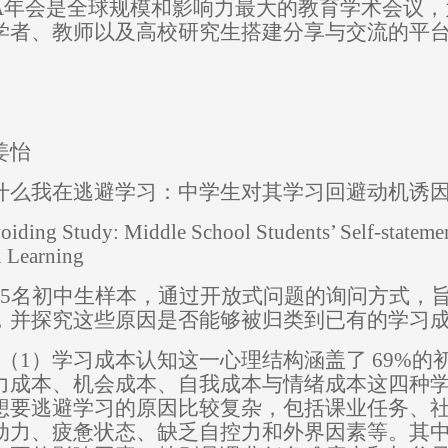
A
年会是全球规模和影响力最大的教育学术会议，
学者、教师以及高校研究生搭建分享与交流的平
姜怡
什么我在逃避学习：中学生对其学习回避动机诱
iding Study: Middle School Students’ Self-statemen
n Learning
5
名初中生样本，通过开放式问题的询问方式，
，并探究这些原因是否能够被归类到已有的学习
（1）
学习成本认知这一心理结构涵盖了
69%
的
力成本、机会成本、自我成本与情绪成本这四种
想要逃避学习的原因比较复杂，包括课业任务、
动力、疲惫状态、缺乏自控力和外界因素等。其