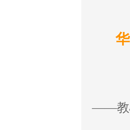
华
——教