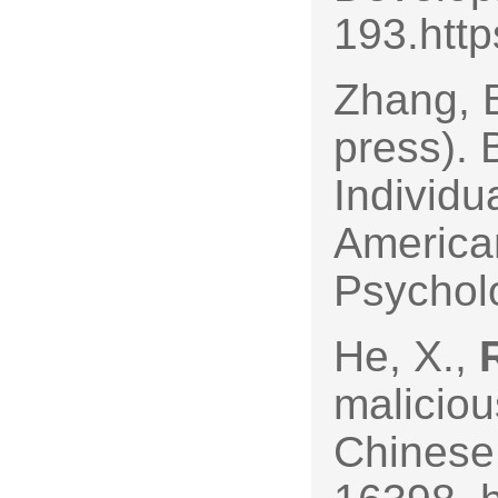
193.htt
Zhang, B
press). 
Individu
American
Psychol
He, X.,
maliciou
Chinese 