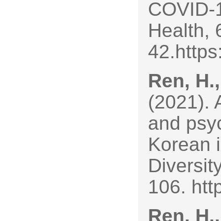
COVID-19
Health, 
42.https
Ren, H.,
(2021). 
and psy
Korean i
Diversit
106. htt
Ren, H.,