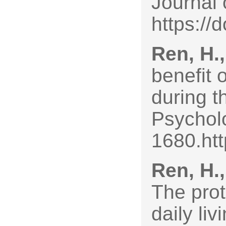
Journal 
https://
Ren, H.,
benefit 
during 
Psychol
1680.ht
Ren, H.,
The prot
daily li