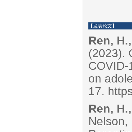
【发表论文】
Ren, H.
(2023). 
COVID-19
on adole
17. http
Ren, H.,
Nelson, 