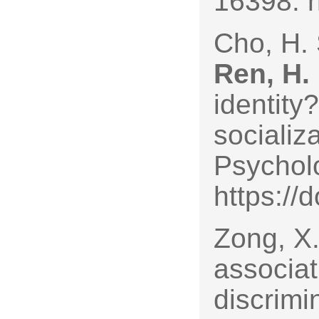
16398. h
Cho, H. 
Ren, H.
identity
socializ
Psycholo
https://
Zong, X.
associat
discrimi