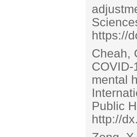
adjustme
Sciences
https://
Cheah, C
COVID-1
mental 
Internat
Public H
http://d