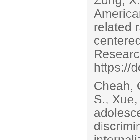
Zong, X.
America
related 
centered
Researc
https://
Cheah, C
S., Xue,
adolesce
discrimi
internali