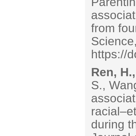
Parenti
associat
from fou
Science
https://
Ren, H.,
S., Wang
associa
racial–et
during 