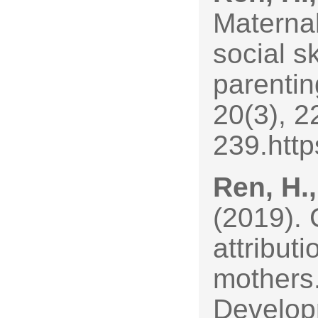
Maternal
social sk
parentin
20(3), 2
239.htt
Ren, H.,
(2019). 
attribut
mothers.
Develop